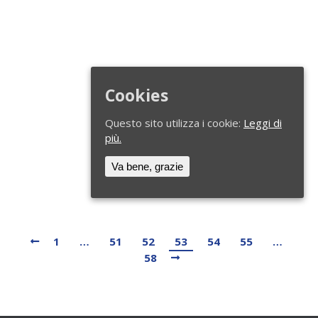
Rassegna stampa – Genio Civile,
ranghi ridotti dopo l’inchiesta.
Ingegneri e architetti: siamo alla
paralisi
Cookies
Eventi formativi
By
segreteria
18 Settembre 2019
Questo sito utilizza i cookie:
Leggi di
più.
Riportiamo in allegato l’articolo in oggetto tratto da
Il Tirreno del giorno 8/09/2019.
Va bene, grazie
> Genio-civile-Il-Tirreno-Massa-Carrara
1
…
51
52
53
54
55
…
58