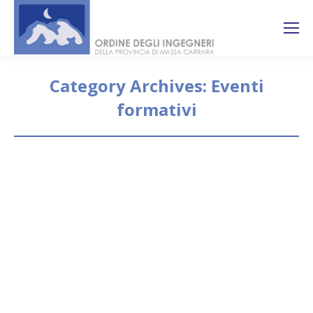
Search:
Ricerca
sul sito
Category Archives:
Eventi
formativi
You are here:
COMUNICAZIONE REGOLAMENTO
URBANISTICO COMUNE DI MASSA
Eventi formativi
By
segreteria
27 Settembre 2019
Comunicazione agli IscrittiCOMUNICAZIONE
REGOLAMENTO URBANISTICO COMUNE DI MASSA
Si trasmette in allegato la comunicazione congiunta
dell’Ordine Ingegneri, dell’Ordine Architetti PPC e
del Collegio Geometri e Geometri Laureati della