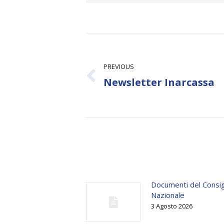
Post
navigation
PREVIOUS
Previous
Newsletter Inarcassa
post:
Documenti del Consig
Nazionale
3 Agosto 2026