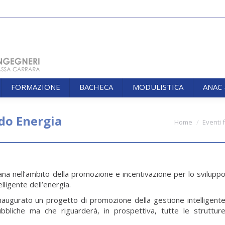
FORMAZIONE
BACHECA
MODULISTICA
ANAC
FORMAZIONE
BACHECA
MODULISTICA
ANAC
do Energia
You are here:
Home
Eventi 
na nell’ambito della promozione e incentivazione per lo svilupp
lligente dell’energia.
inaugurato un progetto di promozione della gestione intelligent
ubbliche ma che riguarderà, in prospettiva, tutte le struttur