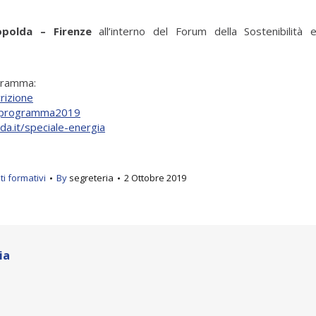
opolda – Firenze
all’interno del Forum della Sostenibilità 
rogramma:
crizione
t/programma2019
da.it/speciale-energia
i formativi
By
segreteria
2 Ottobre 2019
ia