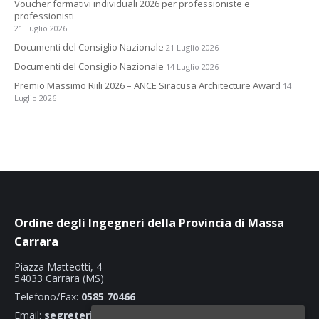
Voucher formativi individuali 2026 per professioniste e
professionisti
21 Luglio 2026
Documenti del Consiglio Nazionale
21 Luglio 2026
Documenti del Consiglio Nazionale
14 Luglio 2026
Premio Massimo Riili 2026 – ANCE Siracusa Architecture Award
14
Luglio 2026
Ordine degli Ingegneri della Provincia di Massa
Carrara
Piazza Matteotti, 4
54033 Carrara (MS)
Telefono/Fax:
0585 70466
Email:
segreteria@ordineingegnerimassacarrara.it