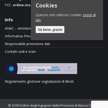
Cookies
PEC:
ordine.massacarrara@ingpec.eu
Questo sito utilizza i cookie:
Leggi di
Info
più.
ANAC – Amministrazione Trasparente
Va bene, grazie
Informativa Privacy e Cookie Policy
Responsabile protezione dati
Contatti sedi e orari
Regolamento gestione segnalazioni di illeciti
© 2018 Ordine degli Ingegneri della Provincia di Massa Carrara