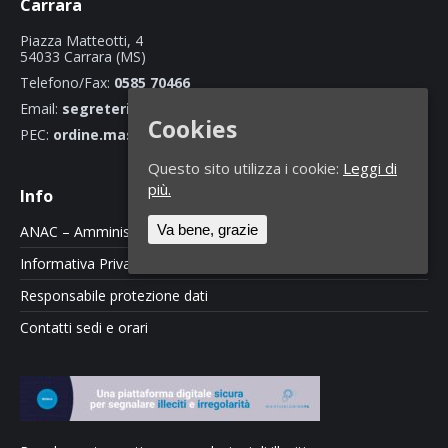
Carrara
Piazza Matteotti, 4
54033 Carrara (MS)
Telefono/Fax:
0585 70466
Email:
segreteria@ordineingegnerimassacarrara.it
Cookies
PEC:
ordine.massacarrara@ingpec.eu
Questo sito utilizza i cookie:
Leggi di
più.
Info
Va bene, grazie
ANAC – Amministrazione Trasparente
Informativa Privacy e Cookie Policy
Responsabile protezione dati
Contatti sedi e orari