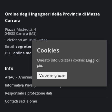
Ordine degli Ingegneri della Provincia di Massa
Carrara
Piazza Matteotti, 4
54033 Carrara (MS)
Telefono/Fax:
0585 70466
Email:
segreteria@ordineingegnerimassacarrara.it
Cookies
PEC:
ordine.massacarrara@ingpec.eu
Questo sito utilizza i cookie:
Leggi di
più.
Info
Va bene, grazie
ANAC – Amministrazione Trasparente
Informativa Privacy e Cookie Policy
Responsabile protezione dati
Contatti sedi e orari