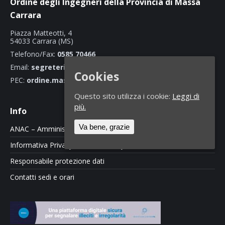
Ordine degli Ingegneri della Provincia di Massa
Carrara
Piazza Matteotti, 4
54033 Carrara (MS)
Telefono/Fax:
0585 70466
Email:
segreteria@ordineingegnerimassacarrara.it
Cookies
PEC:
ordine.massacarrara@ingpec.eu
Questo sito utilizza i cookie:
Leggi di
più.
Info
Va bene, grazie
ANAC – Amministrazione Trasparente
Informativa Privacy e Cookie Policy
Responsabile protezione dati
Contatti sedi e orari