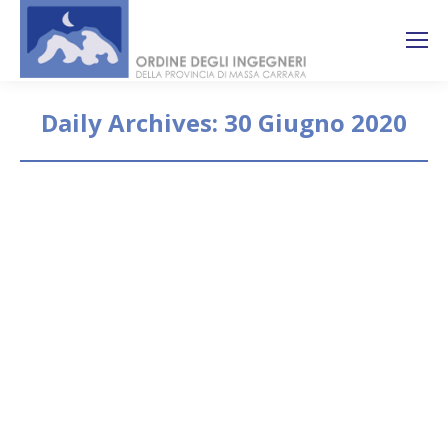
Search:
Ricerca
sul sito
Daily Archives:
30 Giugno 2020
You are here:
Città Metropolitana di Firenze –
Informativa pubblicazione due
bandi di concorso
Eventi formativi
By
segreteria
30 Giugno 2020
Sul sito ed all’Albo (in gazzetta ufficiale del 3 luglio
p.v.) della Città Metropolitana di Firenze risultano
pubblicati due nuovi bandi di concorso con scadenza
3 agosto 2020: – il codice 71 per n. 1 posto da
Ingegnere esperto in impianti termici, di