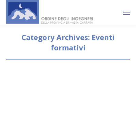
Search:
Ricerca
sul sito
Category Archives:
Eventi
formativi
You are here:
Il Collegio dei Geometri di Massa
Carrara valuta organizzazione di
un Corso base sulla Sicurezza (120
ore)
Eventi formativi
By
segreteria
7 Febbraio 2022
Il Collegio dei Geometri di Massa Carrara sta
valutando la possibilità di organizzare il Corso di