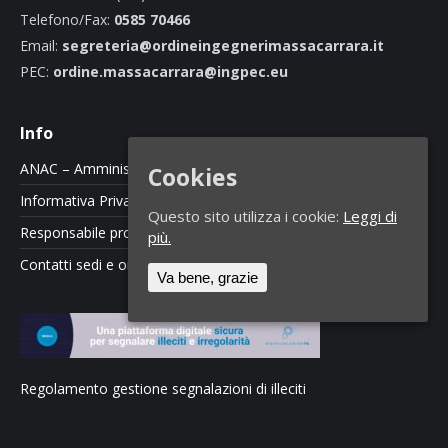
Telefono/Fax:
0585 70466
Email:
segreteria@ordineingegnerimassacarrara.it
PEC:
ordine.massacarrara@ingpec.eu
Info
ANAC – Amministrazione Trasparente
Cookies
Informativa Privacy e Cookie Policy
Questo sito utilizza i cookie:
Leggi di
Responsabile protezione dati
più.
Contatti sedi e orari
Va bene, grazie
Regolamento gestione segnalazioni di illeciti