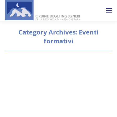
Search:
Ricerca
sul sito
Category Archives:
Eventi
formativi
You are here:
Comune di Livorno Avviso
pubblico per la nomina dei
membri della Commissione
Comunale per il Paesaggio del
Comune di Livorno – riapertura
termini
Eventi formativi
By
segreteria
3 Dicembre 2020