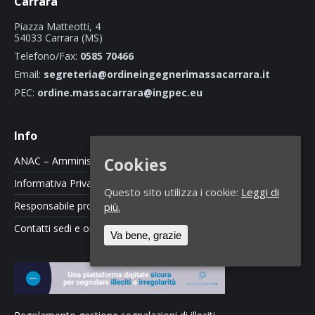
Carrara
Piazza Matteotti, 4
54033 Carrara (MS)
Telefono/Fax:
0585 70466
Email:
segreteria@ordineingegnerimassacarrara.it
PEC:
ordine.massacarrara@ingpec.eu
Info
Cookies
ANAC – Amministrazione Trasparente
Informativa Privacy e Cookie Policy
Questo sito utilizza i cookie:
Leggi di
Responsabile protezione dati
più.
Contatti sedi e orari
Va bene, grazie