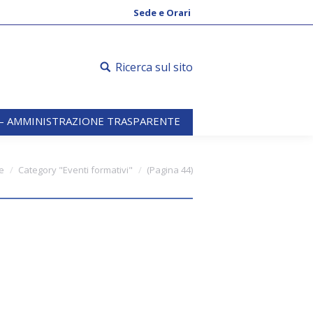
 – AMMINISTRAZIONE TRASPARENTE
Sede e Orari
Ricerca sul sito
 – AMMINISTRAZIONE TRASPARENTE
e
Category "Eventi formativi"
(Pagina 44)
 – Convocata in data 20
 2020 Ricordiamo che domani 10 luglio