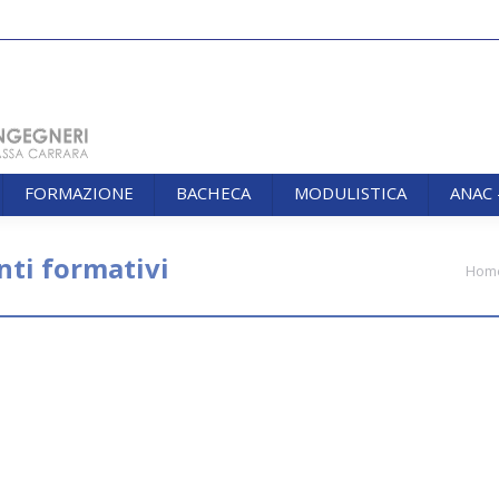
FORMAZIONE
BACHECA
MODULISTICA
ANAC
FORMAZIONE
BACHECA
MODULISTICA
ANAC
nti formativi
You are here:
Hom
ria degli Iscritti (R.D. 23.10.1925, n° 2537)
o 2020
scritti (R.D. 23.10.1925, n° 2537) – Convocata in data 20 giugno