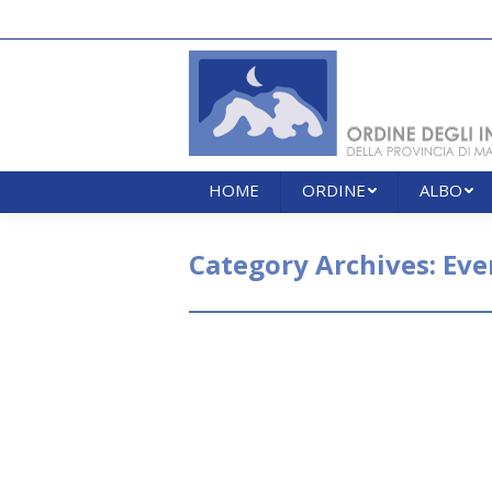
HOME
ORDINE
ALBO
HOME
ORDINE
ALBO
Category Archives:
Eve
Assemblea generale ordina
giugno 2020
Eventi formativi
By
segreteria
9 Lugli
Assemblea generale ordinaria degli I