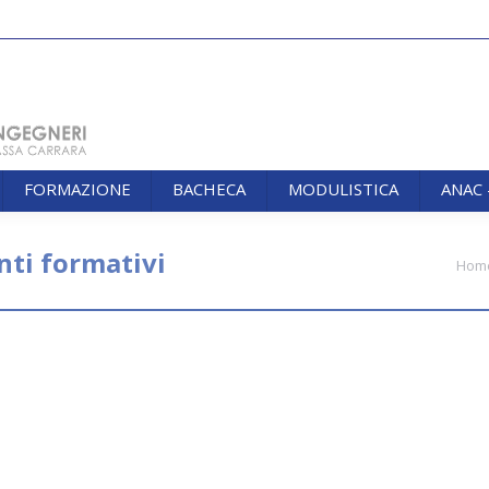
FORMAZIONE
BACHECA
MODULISTICA
ANAC
FORMAZIONE
BACHECA
MODULISTICA
ANAC
nti formativi
You are here:
Hom
IA organizzato dall’Ordine degli Ingegner
mbre 2021
martedì 14 dicembre 2021 (due moduli: Modulo 1 ore 10.00-1
imo 14 dicembre si terrà il seminario di Deontologia in modalità