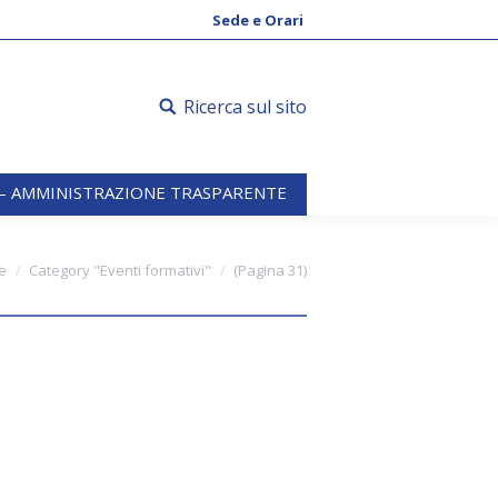
 – AMMINISTRAZIONE TRASPARENTE
Sede e Orari
Ricerca sul sito
 – AMMINISTRAZIONE TRASPARENTE
e
Category "Eventi formativi"
(Pagina 31)
i di Massa Carrara
3.00 – Modulo 2 ore 14.30-16.30)
 streaming sincrono (videoconferenza)