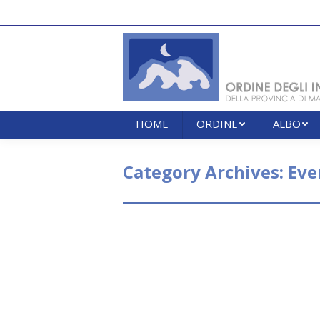
HOME
ORDINE
ALBO
HOME
ORDINE
ALBO
Category Archives:
Eve
SEMINARIO DI DEONTOLOG
Eventi formativi
By
segreteria
6 Dice
Seminario di Deontologia Data: 
Informiamo gli Iscritti che il pross