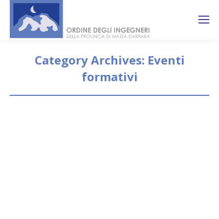
Search:
Ricerca
sul sito
Category Archives:
Eventi
formativi
You are here:
Corso di aggiornamento in
materia di Prevenzione Incendi
organizzato dall’Ordine degli
Ingegneri di Lodi
Eventi formativi
By
segreteria
4 Maggio 2022
Il D.M. 12 aprile 2019 e il D.M. 3 settembre 2021
(“Minicodice”) Corso di aggiornamento