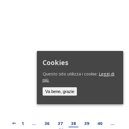
Percorso di aggiornamento
Professionisti Antincendio
organizzato dall’Ordine degli
Ingegneri di Padova
Eventi formativi
By
segreteria
12 Maggio 2021
Percorso di aggiornamento di 40 ore per
Professionisti Antincendio Il percorso è co-
organizzato dall’Ordine degli Ingegneri Massa
Cookies
Carrara In diretta streaming dal 20 maggio al 28
giugno 2021 – dalle 14.00 alle 18.00 La frequenza ai
Questo sito utilizza i cookie:
Leggi di
corsi consentirà inoltre l’acquisizione di Crediti
più.
Formativi Professionali (CFP) per Ingegneri,
Architetti e Geometri. Per maggiori dettagli
Va bene, grazie
collegarsi al…
1
…
36
37
38
39
40
…