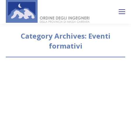
Search:
Ricerca
sul sito
Category Archives:
Eventi
formativi
You are here:
Corso FAD organizzato dall’Ordine
degli Ingegneri della Provincia di
Udine
Eventi formativi
By
segreteria
7 Giugno 2021
METALLURGIA DEL GIUNTO SALDATO giovedì 10
giugno 2021, orario 17.00-19.00 venerdì 11 giugno
2021, orario 17.00-19.00 Il Corso assegna n. 4 CFP
agli Ingegneri di tutta Italia. La partecipazione al