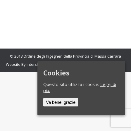
Direzione Generale Creatività Contemporanea del
Ministero della Cultura, il CeNSU e l’Ordine degli
Ingegneri della Città Metropolitana di Venezia. La
giornata sarà articolata…
© 2018 Ordine degli Ingegneri della Provincia di Massa Carrara
Website By Interstudio
- foto cortesia di APT Massa Carrara
Cookies
Questo sito utilizza i cookie:
Leggi di
più.
Va bene, grazie