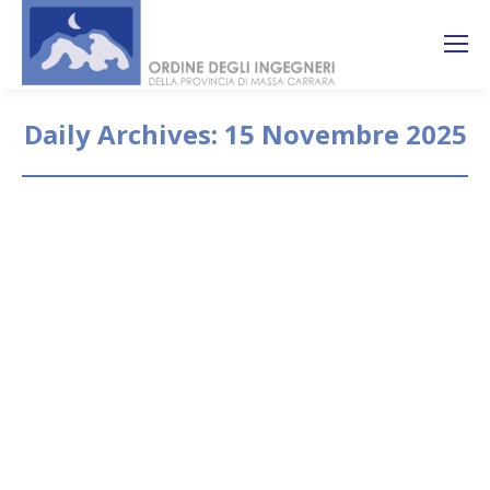
Search:
Ricerca
sul sito
Daily Archives:
15 Novembre 2025
You are here:
Evento “Città e Porti: Sviluppo,
Rigenerazione e Innovazione” –
Venezia, 20 novembre 2025
Eventi formativi
By
segreteria
15 Novembre 2025
Il Consiglio Nazionale degli Ingegneri (CNI)
organizza l’evento “Città e Porti: Sviluppo,
Rigenerazione e Innovazione”, in programma a
Venezia il 20 novembre 2025, realizzato in
collaborazione con la Biennale Architettura 2025, la