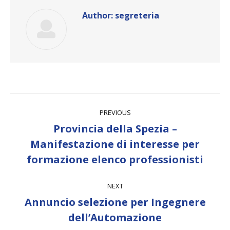
Author:
segreteria
Post
PREVIOUS
navigation
Provincia della Spezia –
Previous
Manifestazione di interesse per
post:
formazione elenco professionisti
NEXT
Annuncio selezione per Ingegnere
Next
dell’Automazione
post: