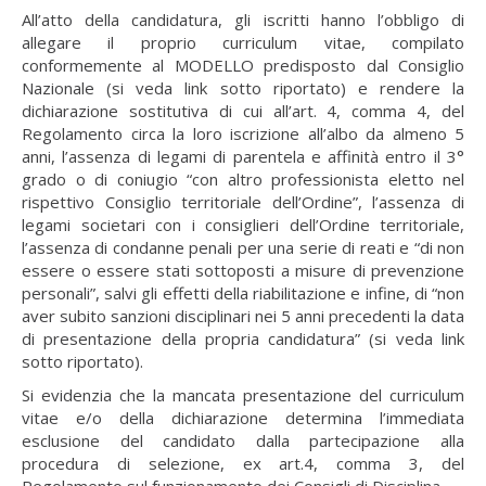
All’atto della candidatura, gli iscritti hanno l’obbligo di
allegare il proprio curriculum vitae, compilato
conformemente al MODELLO predisposto dal Consiglio
Nazionale (si veda link sotto riportato) e rendere la
dichiarazione sostitutiva di cui all’art. 4, comma 4, del
Regolamento circa la loro iscrizione all’albo da almeno 5
anni, l’assenza di legami di parentela e affinità entro il 3°
grado o di coniugio “con altro professionista eletto nel
rispettivo Consiglio territoriale dell’Ordine”, l’assenza di
legami societari con i consiglieri dell’Ordine territoriale,
l’assenza di condanne penali per una serie di reati e “di non
essere o essere stati sottoposti a misure di prevenzione
personali”, salvi gli effetti della riabilitazione e infine, di “non
aver subito sanzioni disciplinari nei 5 anni precedenti la data
di presentazione della propria candidatura” (si veda link
sotto riportato).
Si evidenzia che la mancata presentazione del curriculum
vitae e/o della dichiarazione determina l’immediata
esclusione del candidato dalla partecipazione alla
procedura di selezione, ex art.4, comma 3, del
Regolamento sul funzionamento dei Consigli di Disciplina.