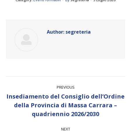
Author:
segreteria
Post
PREVIOUS
navigation
Insediamento del Consiglio dell’Ordine
Previous
della Provincia di Massa Carrara –
post:
quadriennio 2026/2030
NEXT