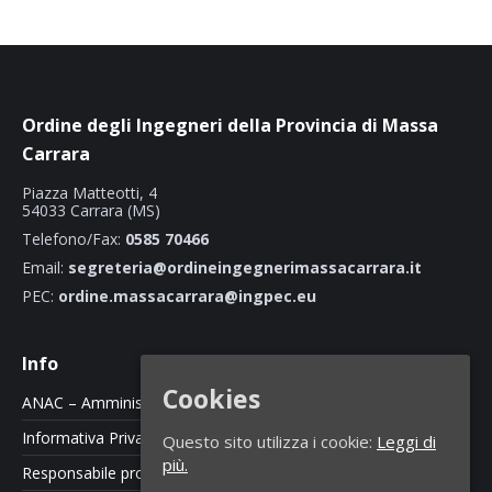
Ordine degli Ingegneri della Provincia di Massa
Carrara
Piazza Matteotti, 4
54033 Carrara (MS)
Telefono/Fax:
0585 70466
Email:
segreteria@ordineingegnerimassacarrara.it
PEC:
ordine.massacarrara@ingpec.eu
Info
Cookies
ANAC – Amministrazione Trasparente
Informativa Privacy e Cookie Policy
Questo sito utilizza i cookie:
Leggi di
più.
Responsabile protezione dati