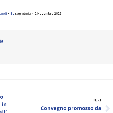
andi
By
segreteria
2 Novembre 2022
ia
to
NEXT
 in
Convegno promosso da
Next
ll’