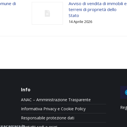
omune di
Avviso di vendita di immobili e
terreni di proprietà dello
Stato
14 Aprile 2026
Info
ANAC – Amministrazione Trasparente
Reg
Informativa Privacy e Cookie Policy
Responsabile protezione dati
sacarrara.it
Contatti sedi e orari