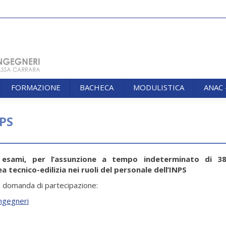
FORMAZIONE
BACHECA
MODULISTICA
ANAC
FORMAZIONE
BACHECA
MODULISTICA
ANAC
NPS
You are here:
d esami, per l’assunzione a tempo indeterminato di 3
ea tecnico-edilizia nei ruoli del personale dell’INPS
lla domanda di partecipazione:
ingegneri