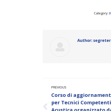
Category:
B
Author:
segreter
Post
PREVIOUS
navigation
Corso di aggiornamen
per Tecnici Competenti
Previous
Acustica organizzato da