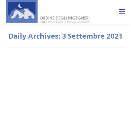
Search:
Ricerca
sul sito
Daily Archives:
3 Settembre 2021
You are here:
Seminari di aggiornamento
sicurezza organizzati dal
Consiglio Nazionale Ingegneri
Bandi
By
segreteria
3 Settembre 2021
SICUREZZA & TRANSIZIONE 4.0 – LA NUOVA
RIVOLUZIONE INDUSTRIALE E GLI IMPATTI
SULL’INGEGNERE “DELLA SICUREZZA” Il CNI,
unitamente all’Ordine degli Ingegneri di Milano, ha
organizzato un seminario di aggiornamento dal