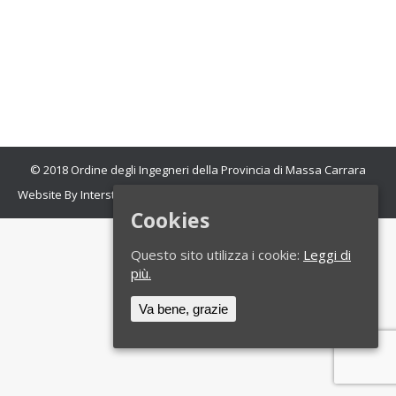
titolo “Sicurezza & transizione 4.0. La nuova
rivoluzione industriale e gli impatti sull’ingegnere
della sicurezza”. Gli eventi si svolgeranno il 9 e il 10
settembre 2021 (in…
© 2018 Ordine degli Ingegneri della Provincia di Massa Carrara
Website By Interstudio
- foto cortesia di APT Massa Carrara
Cookies
Questo sito utilizza i cookie:
Leggi di
più.
Va bene, grazie