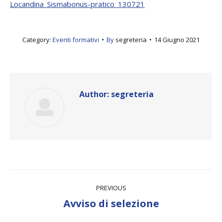
Locandina_Sismabonus-pratico_130721
Category:
Eventi formativi
By
segreteria
14 Giugno 2021
Author:
segreteria
Post
PREVIOUS
navigation
Previous
Avviso di selezione
post: