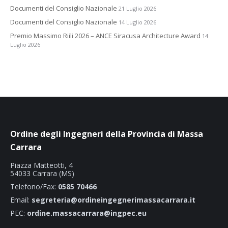
Documenti del Consiglio Nazionale
21 Luglio 2026
Documenti del Consiglio Nazionale
14 Luglio 2026
Premio Massimo Riili 2026 – ANCE Siracusa Architecture Award
14
Luglio 2026
Ordine degli Ingegneri della Provincia di Massa
Carrara
Piazza Matteotti, 4
54033 Carrara (MS)
Telefono/Fax:
0585 70466
Email:
segreteria@ordineingegnerimassacarrara.it
PEC:
ordine.massacarrara@ingpec.eu