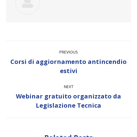
Post
PREVIOUS
navigation
Corsi di aggiornamento antincendio
Previous
estivi
post:
NEXT
Webinar gratuito organizzato da
Next
Legislazione Tecnica
post: