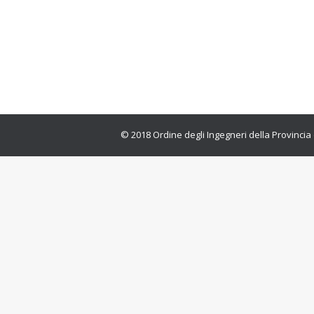
Su richiesta della Regione Toscana 
Rossi ha affidato a IRPET l’incarico
saranno molto gravi, duraturi ed est
© 2018 Ordine degli Ingegneri della Provincia