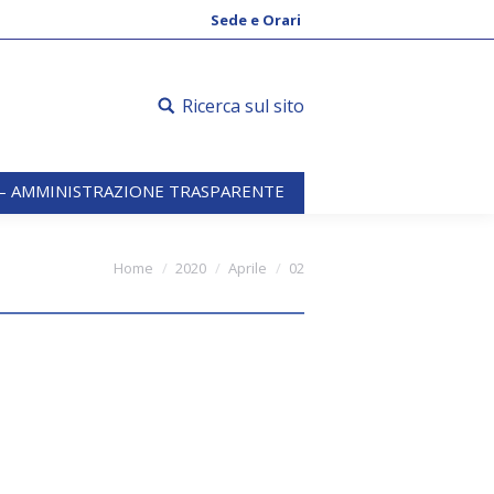
 – AMMINISTRAZIONE TRASPARENTE
Sede e Orari
Ricerca sul sito
 – AMMINISTRAZIONE TRASPARENTE
here:
Home
2020
Aprile
02
Toscana OSSERVATORIO
ilazione questionario