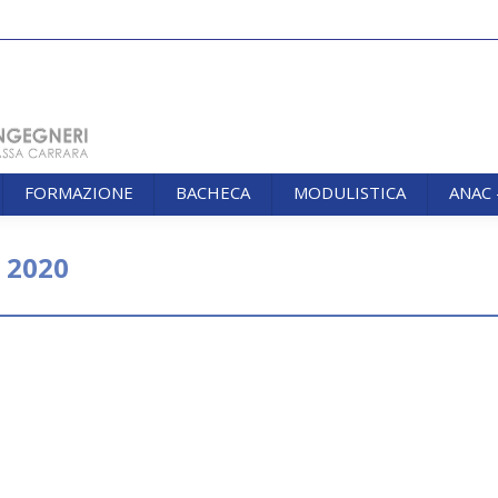
FORMAZIONE
BACHECA
MODULISTICA
ANAC
FORMAZIONE
BACHECA
MODULISTICA
ANAC
e 2020
You are 
nale di Programmazione Economica per la 
ti dell’emergenza covid-19 – richiesta comp
e 2020