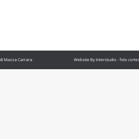
trasmettiamo un comunicato del Presidente IRPET Dott. Stefano Cas
 di monitorare gli effetti economici della grave calamità che ha 
esi alle diverse parti del nostro sistema produttivo. A questo…
 di Massa Carrara
Website By Interstudio
- foto cort