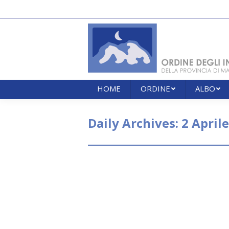
HOME
ORDINE
ALBO
HOME
ORDINE
ALBO
Daily Archives:
2 April
IRPET – Istituto Regio
COVID-19 – Analisi effet
IRPET
Eventi formativi
By
segreteria
2 April