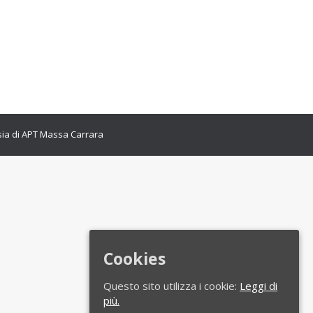
ini Benvenuti: “Il presidente Enrico
colpito il paese nella percezione che
esia di APT Massa Carrara
Cookies
Questo sito utilizza i cookie:
Leggi di
più.