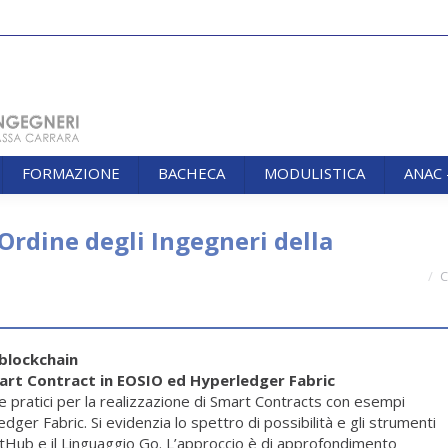
FORMAZIONE
BACHECA
MODULISTICA
ANAC
FORMAZIONE
BACHECA
MODULISTICA
ANAC
Ordine degli Ingegneri della
You are her
C
blockchain
rt Contract in EOSIO ed Hyperledger Fabric
 e pratici per la realizzazione di Smart Contracts con esempi
er Fabric. Si evidenzia lo spettro di possibilità e gli strumenti
itHub e il Linguaggio Go. L’approccio è di approfondimento