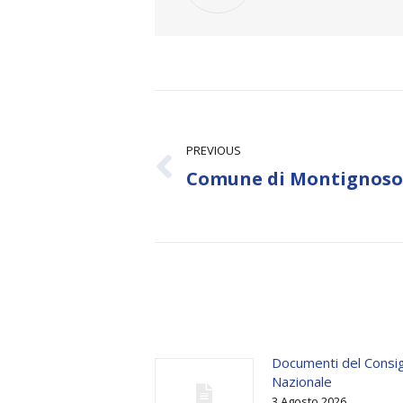
Post
navigation
PREVIOUS
Previous
Comune di Montignoso
post:
Documenti del Consig
Nazionale
3 Agosto 2026