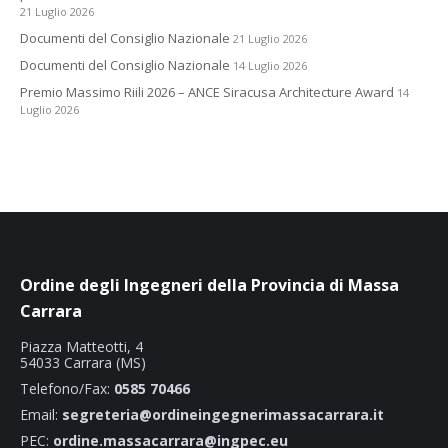
21 Luglio 2026
Documenti del Consiglio Nazionale
21 Luglio 2026
Documenti del Consiglio Nazionale
14 Luglio 2026
Premio Massimo Riili 2026 – ANCE Siracusa Architecture Award
14
Luglio 2026
Ordine degli Ingegneri della Provincia di Massa
Carrara
Piazza Matteotti, 4
54033 Carrara (MS)
Telefono/Fax:
0585 70466
Email:
segreteria@ordineingegnerimassacarrara.it
PEC:
ordine.massacarrara@ingpec.eu