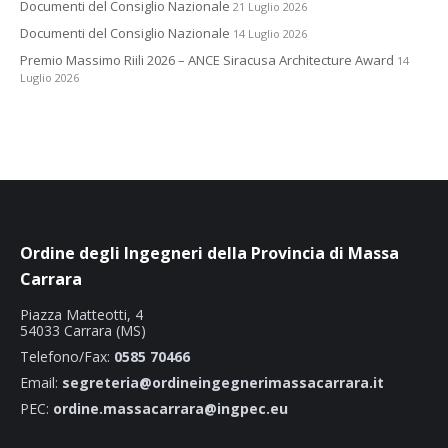
Documenti del Consiglio Nazionale
21 Luglio 2026
Documenti del Consiglio Nazionale
14 Luglio 2026
Premio Massimo Riili 2026 – ANCE Siracusa Architecture Award
14
Luglio 2026
Ordine degli Ingegneri della Provincia di Massa
Carrara
Piazza Matteotti, 4
54033 Carrara (MS)
Telefono/Fax:
0585 70466
Email:
segreteria@ordineingegnerimassacarrara.it
PEC:
ordine.massacarrara@ingpec.eu