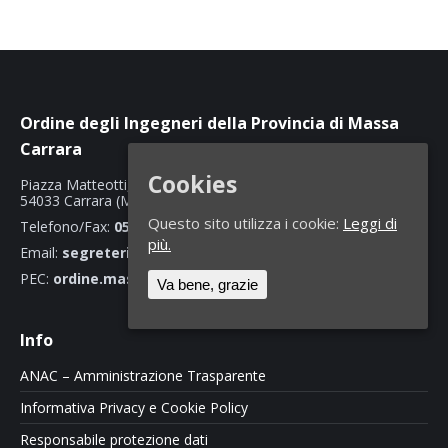
Ordine degli Ingegneri della Provincia di Massa
Carrara
Cookies
Piazza Matteotti, 4
54033 Carrara (MS)
Questo sito utilizza i cookie:
Leggi di
Telefono/Fax:
0585 70466
più.
Email:
segreteria@ordineingegnerimassacarrara.it
PEC:
ordine.massacarrara@ingpec.eu
Va bene, grazie
Info
ANAC – Amministrazione Trasparente
Informativa Privacy e Cookie Policy
Responsabile protezione dati