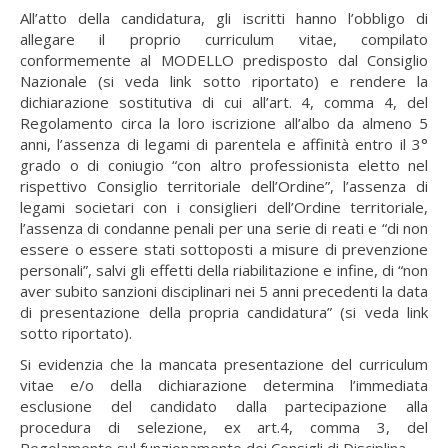
All’atto della candidatura, gli iscritti hanno l’obbligo di
allegare il proprio curriculum vitae, compilato
conformemente al MODELLO predisposto dal Consiglio
Nazionale (si veda link sotto riportato) e rendere la
dichiarazione sostitutiva di cui all’art. 4, comma 4, del
Regolamento circa la loro iscrizione all’albo da almeno 5
anni, l’assenza di legami di parentela e affinità entro il 3°
grado o di coniugio “con altro professionista eletto nel
rispettivo Consiglio territoriale dell’Ordine”, l’assenza di
legami societari con i consiglieri dell’Ordine territoriale,
l’assenza di condanne penali per una serie di reati e “di non
essere o essere stati sottoposti a misure di prevenzione
personali”, salvi gli effetti della riabilitazione e infine, di “non
aver subito sanzioni disciplinari nei 5 anni precedenti la data
di presentazione della propria candidatura” (si veda link
sotto riportato).
Si evidenzia che la mancata presentazione del curriculum
vitae e/o della dichiarazione determina l’immediata
esclusione del candidato dalla partecipazione alla
procedura di selezione, ex art.4, comma 3, del
Regolamento sul funzionamento dei Consigli di Disciplina.