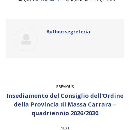
Author:
segreteria
Post
PREVIOUS
navigation
Insediamento del Consiglio dell’Ordine
Previous
della Provincia di Massa Carrara –
post:
quadriennio 2026/2030
NEXT