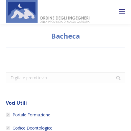
Search:
Ricerca
sul sito
Bacheca
You are here:
Search:
Voci Utili
Portale Formazione
Codice Deontologico