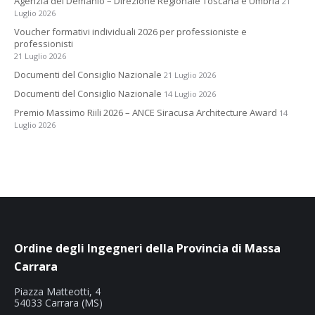
Agenzia del Demanio – Direzione Regionale Toscana e Umbria
21
Luglio 2026
Voucher formativi individuali 2026 per professioniste e
professionisti
21 Luglio 2026
Documenti del Consiglio Nazionale
21 Luglio 2026
Documenti del Consiglio Nazionale
14 Luglio 2026
Premio Massimo Riili 2026 – ANCE Siracusa Architecture Award
14
Luglio 2026
Ordine degli Ingegneri della Provincia di Massa
Carrara
Piazza Matteotti, 4
54033 Carrara (MS)