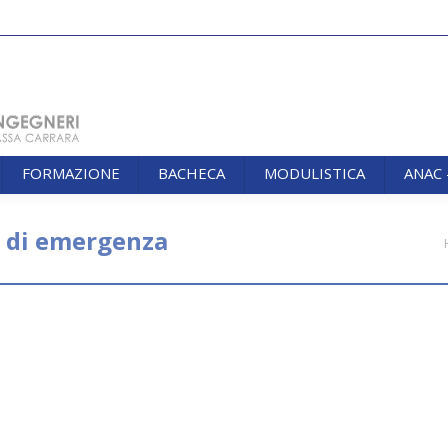
FORMAZIONE
BACHECA
MODULISTICA
ANAC
FORMAZIONE
BACHECA
MODULISTICA
ANAC
e di emergenza
You are here: