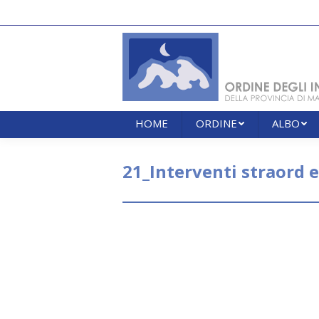
HOME
ORDINE
ALBO
HOME
ORDINE
ALBO
21_Interventi straord 