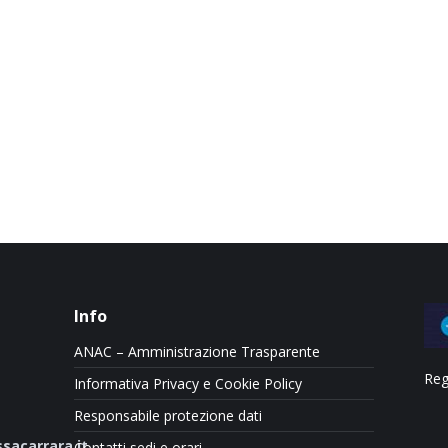
Info
ANAC – Amministrazione Trasparente
Reg
Informativa Privacy e Cookie Policy
Responsabile protezione dati
sacarrara.it
Contatti sedi e orari