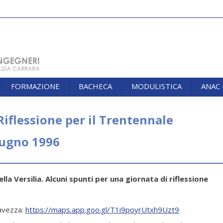
FORMAZIONE
BACHECA
MODULISTICA
ANAC
FORMAZIONE
BACHECA
MODULISTICA
ANAC
 Riflessione per il Trentennale
iugno 1996
lla Versilia. Alcuni spunti per una giornata di riflessione
ravezza:
https://maps.app.goo.gl/T1i9poyrUtxh9Uzt9