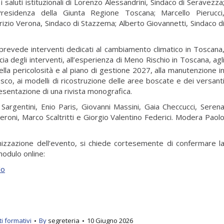
i saluti istituzionali di Lorenzo Alessandrini, Sindaco di Seravezza
Presidenza della Giunta Regione Toscana; Marcello Pierucci
rizio Verona, Sindaco di Stazzema; Alberto Giovannetti, Sindaco d
prevede interventi dedicati al cambiamento climatico in Toscana
icacia degli interventi, all’esperienza di Meno Rischio in Toscana, agl
lla pericolosità e al piano di gestione 2027, alla manutenzione i
co, ai modelli di ricostruzione delle aree boscate e dei versant
presentazione di una rivista monografica.
Sargentini, Enio Paris, Giovanni Massini, Gaia Checcucci, Seren
ieroni, Marco Scaltritti e Giorgio Valentino Federici. Modera Paol
anizzazione dell’evento, si chiede cortesemente di confermare l
odulo online:
lo
i formativi
By
segreteria
10 Giugno 2026