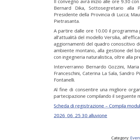
Il convegno avrà inizio alle ore 9.30 con 
Bernard Dika, Sottosegretario alla 
Presidente della Provincia di Lucca; Mau
Pietrasanta.
A partire dalle ore 10.00 il programma 
all’attualità del modello Versilia, all’eff
aggiornamenti del quadro conoscitivo de
ambiente montano, alla gestione del bos
con ingegneria naturalistica, oltre alla 
Interverranno Bernardo Gozzini, Maria 
Franceschini, Caterina La Sala, Sandro P
Fontanelli.
Al fine di consentire una migliore org
partecipazione compilando il seguente m
Scheda di registrazione – Compila modu
2026_06_25 30 alluvione
Category:
Event