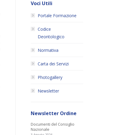
;
Voci Utili
,
i
Portale Formazione
Codice
,
i
Deontologico
n
i
Normativa
Carta dei Servizi
a
o
Photogallery
a
Newsletter
Newsletter Ordine
Documenti del Consiglio
Nazionale
3 Agosto 2026