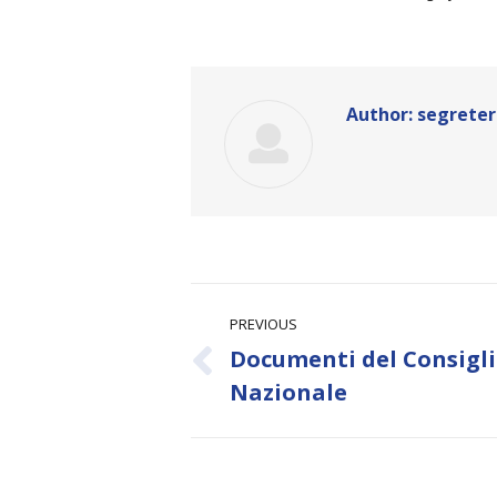
Author:
segreter
Post
PREVIOUS
navigation
Documenti del Consigl
Previous
Nazionale
post: