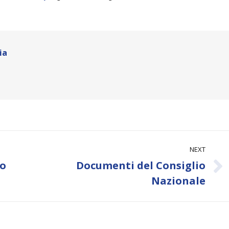
ia
NEXT
io
Documenti del Consiglio
Next
Nazionale
post: