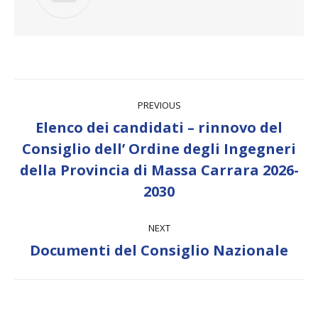
Post
PREVIOUS
navigation
Elenco dei candidati – rinnovo del
Consiglio dell’ Ordine degli Ingegneri
Previous
della Provincia di Massa Carrara 2026-
post:
2030
NEXT
Next
Documenti del Consiglio Nazionale
post: