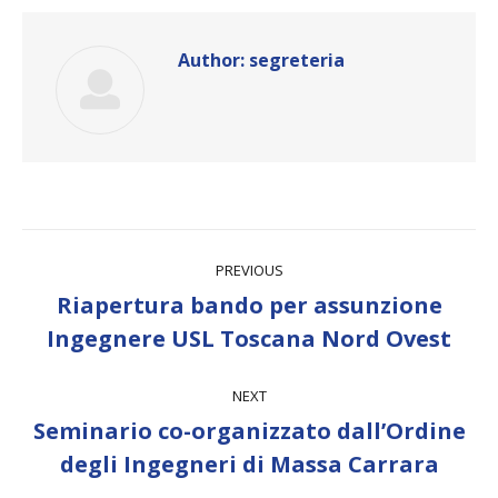
Author:
segreteria
Post
PREVIOUS
navigation
Riapertura bando per assunzione
Previous
Ingegnere USL Toscana Nord Ovest
post:
NEXT
Seminario co-organizzato dall’Ordine
Next
degli Ingegneri di Massa Carrara
post: