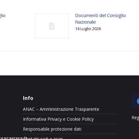
lio
Documenti del Consiglio
Nazionale
14 Luglio 2026
Info
ANAC – Amministrazione Trasparente
Reg
Informativa Privacy e Cookie Policy
Responsabile protezione dati
sacarrara.it
Contatti sedi e orari