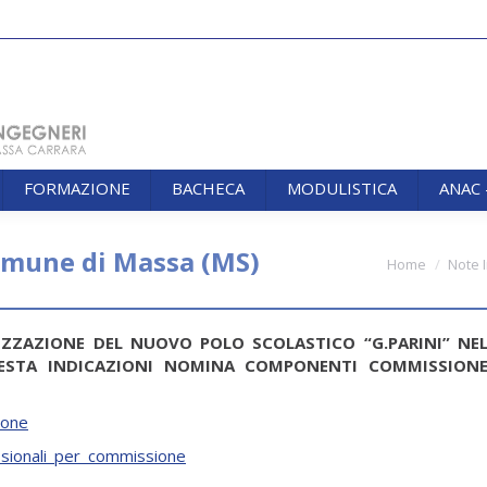
FORMAZIONE
BACHECA
MODULISTICA
ANAC
FORMAZIONE
BACHECA
MODULISTICA
ANAC
omune di Massa (MS)
You are here:
Home
Note 
ZZAZIONE DEL NUOVO POLO SCOLASTICO “G.PARINI” NE
IESTA INDICAZIONI NOMINA COMPONENTI COMMISSION
ione
ssionali_per_commissione