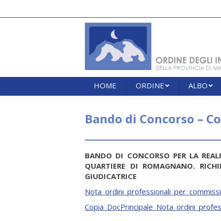
HOME
ORDINE
ALBO
HOME
ORDINE
ALBO
Bando di Concorso – C
BANDO DI CONCORSO PER LA REALI
QUARTIERE DI ROMAGNANO. RICH
GIUDICATRICE
Nota_ordini_professionali_per_commiss
Copia_DocPrincipale_Nota_ordini_profe