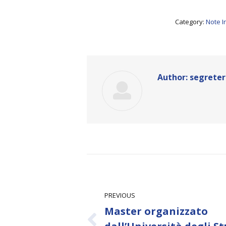
Category:
Note I
Author:
segreter
Post
navigation
PREVIOUS
Master organizzato
Previous