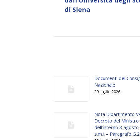
dall’Università degli St
post:
di Siena
Documenti del Consig
Nazionale
29 Luglio 2026
Nota Dipartimento V
Decreto del Ministro
dell’interno 3 agost
s.m.i. – Paragrafo G.2