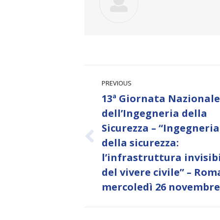
Post
PREVIOUS
navigation
13ª Giornata Nazionale
dell’Ingegneria della
Sicurezza – “Ingegneria
Previous
della sicurezza:
post:
l’infrastruttura invisib
del vivere civile” – Rom
mercoledì 26 novembre