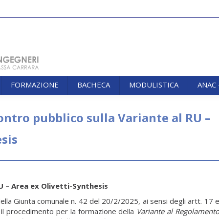
FORMAZIONE
BACHECA
MODULISTICA
ANAC
FORMAZIONE
BACHECA
MODULISTICA
ANAC
ntro pubblico sulla Variante al RU –
sis
U – Area ex Olivetti-Synthesis
lla Giunta comunale n. 42 del 20/2/2025, ai sensi degli artt. 17 
 il procedimento per la formazione della
Variante al Regolament