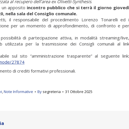
zzata al recupero dell’area ex Olivetti-Synthesis
.
in un apposito
incontro pubblico che si terrà il giorno gioved
0, nella sala del Consiglio comunale.
etti, il responsabile del procedimento Lorenzo Tonarelli ed 
sizione per un momento di approfondimento, di confronto e pe
ossibilità di partecipazione attiva, in modalità streaming/live
 utilizzata per la trasmissione dei Consigli comunali al lin
abile sul sito “amministrazione trasparente” al seguente link
t/node/27874
mento di crediti formativi professionali.
vi
,
Note Informative
By
segreteria
31 Ottobre 2025
ia