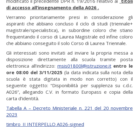
modificato il precedente DPR n. 19/2016 relativo ai
titoli
di accesso all’insegnamento della A026 .
Verranno prioritariamente presi in considerazione gli
aspiranti che abbiano concluso il ciclo di studi (triennale+
magistrale/specialistica), in subordine coloro che stiano
frequentando il corso di Laurea Magistrale ed infine coloro
che abbiano conseguito il solo Corso di Laurea Triennale.
Gli interessati sono invitati ad inviare la propria messa a
disposizione direttamente alla scuola tramite posta
elettronica all’indirizzo:
msis01800l@istruzione.it
entro le
ore 08:00 del 3/11/2025
(la data indicata sulla nota della
scuola è stata digitata in modo non corretto) con il
seguente oggetto: “Disponibilità per supplenza su c.d.c.
A026”, allegando C.V. in formato Europass e copia della
carta d’identità.
Tabella A – Decreto Ministeriale n. 221 del 20 novembre
2023
timbro_II INTERPELLO A026-signed