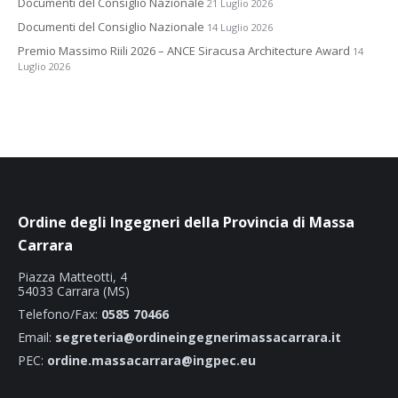
Documenti del Consiglio Nazionale
21 Luglio 2026
Documenti del Consiglio Nazionale
14 Luglio 2026
Premio Massimo Riili 2026 – ANCE Siracusa Architecture Award
14
Luglio 2026
Ordine degli Ingegneri della Provincia di Massa
Carrara
Piazza Matteotti, 4
54033 Carrara (MS)
Telefono/Fax:
0585 70466
Email:
segreteria@ordineingegnerimassacarrara.it
PEC:
ordine.massacarrara@ingpec.eu