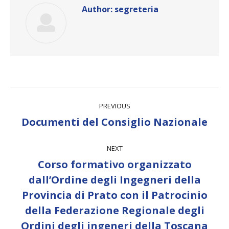
Author:
segreteria
Post
PREVIOUS
navigation
Previous
Documenti del Consiglio Nazionale
post:
NEXT
Corso formativo organizzato
dall’Ordine degli Ingegneri della
Next
Provincia di Prato con il Patrocinio
post:
della Federazione Regionale degli
Ordini degli ingeneri della Toscana