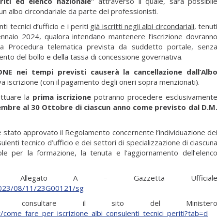
iti ed elenco nazionale”
attraverso il quale, sarà possibil
un albo circondariale da parte dei professionisti.
nti tecnici d’ufficio e i periti
già iscritti negli albi circondariali
, tenut
ennaio 2024, qualora intendano mantenere l’iscrizione dovrann
la Procedura telematica prevista da suddetto portale, senz
nto del bollo e della tassa di concessione governativa.
NE nei tempi previsti causerà la cancellazione dall’Alb
va iscrizione (con il pagamento degli oneri sopra menzionati).
ettuare la
prima iscrizione
potranno procedere esclusivament
tembre al 30 Ottobre di ciascun anno come previsto dal D.M
 stato approvato il Regolamento concernente l’individuazione de
nsulenti tecnico d’ufficio e dei settori di specializzazione di ciascun
ole per la formazione, la tenuta e l’aggiornamento dell’elenc
llegato A – Gazzetta Ufficial
d/2023/08/11/23G00121/sg
ioni consultare il sito del Minister
it/come_fare_per_iscrizione_albi_consulenti_tecnici_periti?tab=d