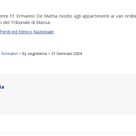
nte f.f. Ermanno De Mattia rivolto agli appartenenti ai vari ordin
iti del Tribunale di Massa.
Periti ed Elenco Nazionale
 formativi
By
segreteria
31 Gennaio 2024
ia