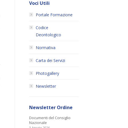
e
Voci Utili
Portale Formazione
i
o
a
Codice
Deontologico
o
Normativa
e
Carta dei Servizi
.
Photogallery
i
a
Newsletter
o
e
Newsletter Ordine
Documenti del Consiglio
o
Nazionale
3 Agosto 2026