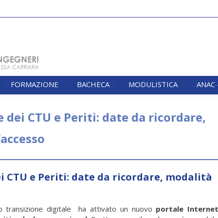
FORMAZIONE
BACHECA
MODULISTICA
ANAC
FORMAZIONE
BACHECA
MODULISTICA
ANAC
 dei CTU e Periti: date da ricordare,
’accesso
i CTU e Periti: date da ricordare, modalità
nto transizione digitale ha attivato un nuovo
portale Interne