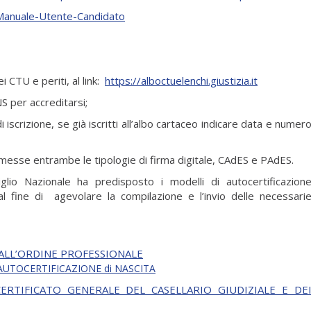
Manuale-Utente-Candidato
 CTU e periti, al link:
https://alboctuelenchi.giustizia.it
NS per accreditarsi;
scrizione, se già iscritti all’albo cartaceo indicare data e numer
esse entrambe le tipologie di firma digitale, CAdES e PAdES.
lio Nazionale ha predisposto i modelli di autocertificazion
al fine di agevolare la compilazione e l’invio delle necessari
 ALL’ORDINE PROFESSIONALE
AUTOCERTIFICAZIONE di NASCITA
ERTIFICATO GENERALE DEL CASELLARIO GIUDIZIALE E DE