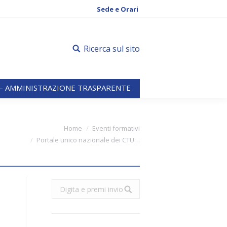
 – AMMINISTRAZIONE TRASPARENTE
Sede e Orari
Ricerca sul sito
 – AMMINISTRAZIONE TRASPARENTE
You are here:
Home
Eventi formativi
Portale unico nazionale dei CTU…
Search:
t