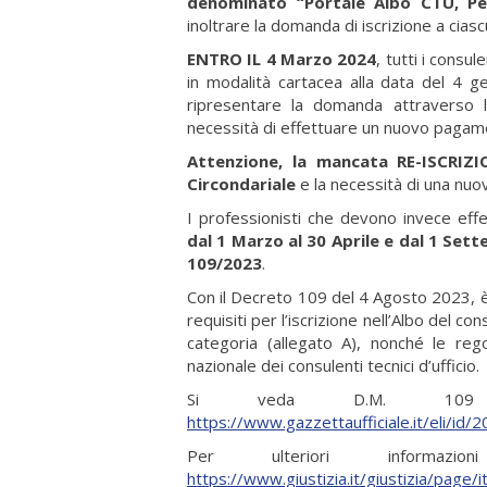
denominato “Portale Albo CTU, Per
inoltrare la domanda di iscrizione a ciasc
ENTRO IL 4 Marzo 2024
, tutti i consule
in modalità cartacea alla data del 4 g
ripresentare la domanda attraverso 
necessità di effettuare un nuovo pagame
Attenzione, la mancata RE-ISCRIZIO
Circondariale
e la necessità di una nuo
I professionisti che devono invece eff
dal 1 Marzo al 30 Aprile e dal 1 Set
109/2023
.
Con il Decreto 109 del 4 Agosto 2023, è
requisiti per l’iscrizione nell’Albo del co
categoria (allegato A), nonché le reg
nazionale dei consulenti tecnici d’ufficio.
Si veda D.M. 109 A
https://www.gazzettaufficiale.it/eli/i
Per ulteriori informaz
https://www.giustizia.it/giustizia/page/