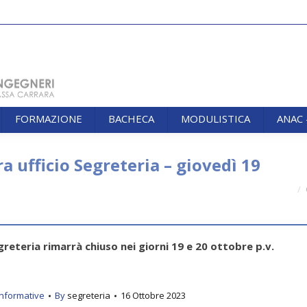
FORMAZIONE
BACHECA
MODULISTICA
ANAC
FORMAZIONE
BACHECA
MODULISTICA
ANAC
 ufficio Segreteria – giovedì 19
You are 
Segreteria rimarrà chiuso nei giorni 19 e 20 ottobre p.v.
Informative
By
segreteria
16 Ottobre 2023