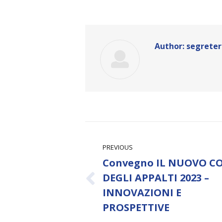
Author:
segreter
Post
navigation
PREVIOUS
Convegno IL NUOVO C
DEGLI APPALTI 2023 –
Previous
INNOVAZIONI E
post:
PROSPETTIVE