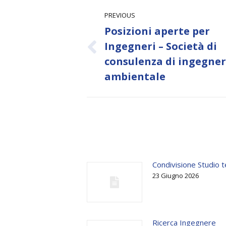
Post
PREVIOUS
navigation
Posizioni aperte per
Ingegneri – Società di
Previous
consulenza di ingegner
post:
ambientale
Condivisione Studio t
23 Giugno 2026
Ricerca Ingegnere