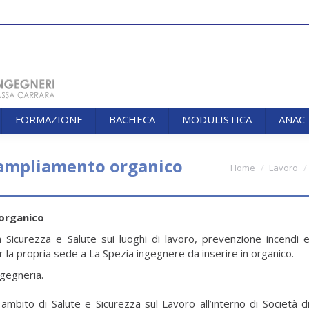
FORMAZIONE
BACHECA
MODULISTICA
ANAC
FORMAZIONE
BACHECA
MODULISTICA
ANAC
 ampliamento organico
You are here:
Home
Lavoro
organico
a Sicurezza e Salute sui luoghi di lavoro, prevenzione incendi 
r la propria sede a La Spezia ingegnere da inserire in organico.
ngegneria.
mbito di Salute e Sicurezza sul Lavoro all’interno di Società d