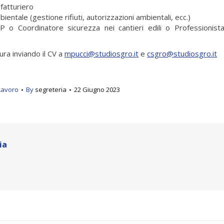
fatturiero
ntale (gestione rifiuti, autorizzazioni ambientali, ecc.)
P o Coordinatore sicurezza nei cantieri edili o Professionist
ura inviando il CV a
mpucci@studiosgro.it
e
csgro@studiosgro.it
Lavoro
By
segreteria
22 Giugno 2023
ia