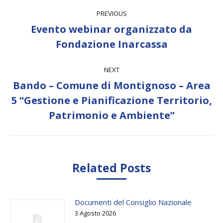
Post
PREVIOUS
navigation
Evento webinar organizzato da
Previous
Fondazione Inarcassa
post:
NEXT
Bando – Comune di Montignoso – Area
Next
5 “Gestione e Pianificazione Territorio,
post:
Patrimonio e Ambiente”
Related Posts
Documenti del Consiglio Nazionale
3 Agosto 2026