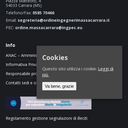
Piazza Matteotti, 4
54033 Carrara (MS)
Telefono/Fax:
0585 70466
Email:
segreteria@ordineingegnerimassacarrara.it
PEC:
ordine.massacarrara@ingpec.eu
Info
ANAC – Amministrazione Trasparente
Cookies
Informativa Privacy e Cookie Policy
Questo sito utilizza i cookie:
Leggi di
Responsabile protezione dati
più.
Contatti sedi e orari
Va bene, grazie
Regolamento gestione segnalazioni di illeciti