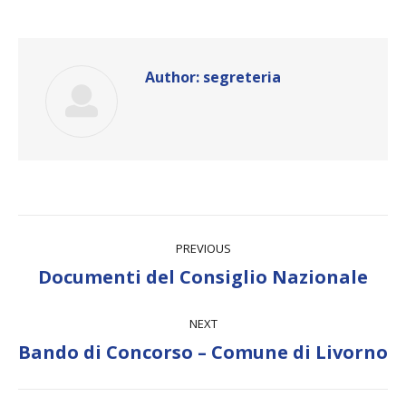
Author:
segreteria
Post
PREVIOUS
navigation
Previous
Documenti del Consiglio Nazionale
post:
NEXT
Next
Bando di Concorso – Comune di Livorno
post: