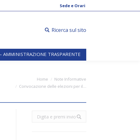
 – AMMINISTRAZIONE TRASPARENTE
Sede e Orari
Ricerca sul sito
 – AMMINISTRAZIONE TRASPARENTE
You are here:
Home
Note Informative
Convocazione delle elezioni per il…
e
Search: