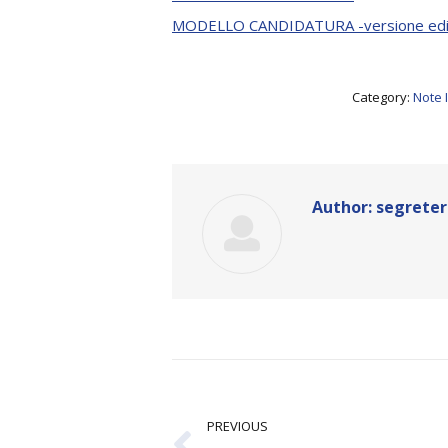
MODELLO CANDIDATURA -versione edit
Category:
Note 
Author:
segreter
Post
navigation
PREVIOUS