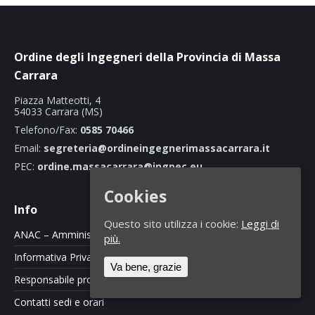
Ordine degli Ingegneri della Provincia di Massa
Carrara
Piazza Matteotti, 4
54033 Carrara (MS)
Telefono/Fax:
0585 70466
Email:
segreteria@ordineingegnerimassacarrara.it
PEC:
ordine.massacarrara@ingpec.eu
Cookies
Info
Questo sito utilizza i cookie:
Leggi di
ANAC – Amministrazione Trasparente
più.
Informativa Privacy e Cookie Policy
Va bene, grazie
Responsabile protezione dati
Contatti sedi e orari