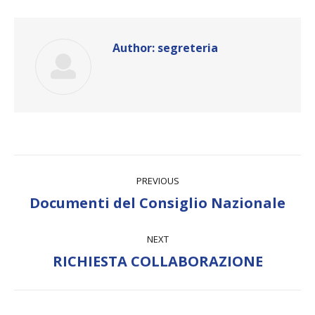
Author:
segreteria
Post
PREVIOUS
navigation
Previous
Documenti del Consiglio Nazionale
post:
NEXT
Next
RICHIESTA COLLABORAZIONE
post: