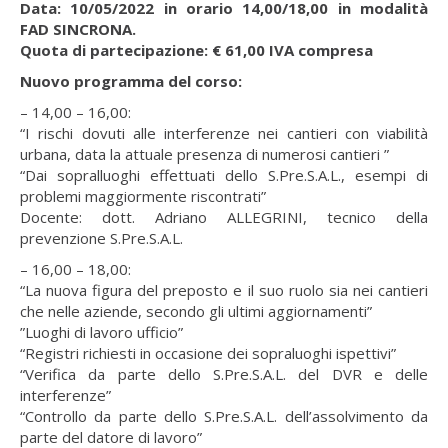
Data: 10/05/2022 in orario 14,00/18,00 in modalità
FAD SINCRONA.
Quota di partecipazione: € 61,00 IVA compresa
Nuovo programma del corso:
– 14,00 – 16,00:
“I rischi dovuti alle interferenze nei cantieri con viabilità
urbana, data la attuale presenza di numerosi cantieri ”
“Dai sopralluoghi effettuati dello S.Pre.S.A.L., esempi di
problemi maggiormente riscontrati”
Docente: dott. Adriano ALLEGRINI, tecnico della
prevenzione S.Pre.S.A.L.
– 16,00 – 18,00:
“La nuova figura del preposto e il suo ruolo sia nei cantieri
che nelle aziende, secondo gli ultimi aggiornamenti”
”Luoghi di lavoro ufficio”
“Registri richiesti in occasione dei sopraluoghi ispettivi”
“Verifica da parte dello S.Pre.S.A.L. del DVR e delle
interferenze”
“Controllo da parte dello S.Pre.S.A.L. dell’assolvimento da
parte del datore di lavoro”