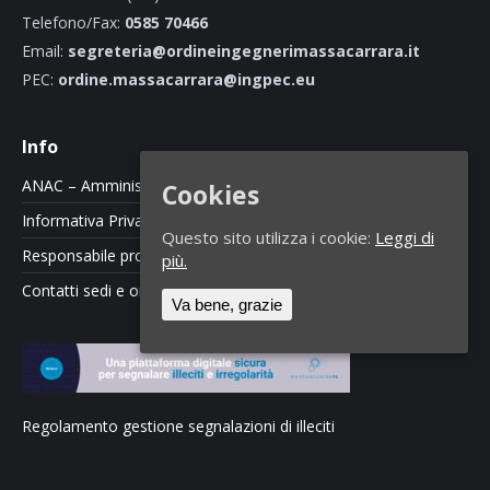
Telefono/Fax:
0585 70466
Email:
segreteria@ordineingegnerimassacarrara.it
PEC:
ordine.massacarrara@ingpec.eu
Info
ANAC – Amministrazione Trasparente
Cookies
Informativa Privacy e Cookie Policy
Questo sito utilizza i cookie:
Leggi di
Responsabile protezione dati
più.
Contatti sedi e orari
Va bene, grazie
Regolamento gestione segnalazioni di illeciti