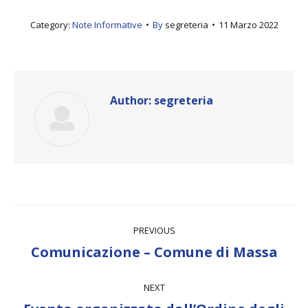
Category:
Note Informative
By
segreteria
11 Marzo 2022
Author:
segreteria
Post
PREVIOUS
navigation
Previous
Comunicazione – Comune di Massa
post:
NEXT