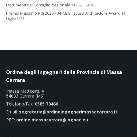
Documenti del Consiglio Nazionale
14 Luglio 2026
Premio Massimo Riili 2026 – ANCE Siracusa Architecture Award
14
Luglio 2026
Ordine degli Ingegneri della Provincia di Massa
Carrara
Piazza Matteotti, 4
54033 Carrara (MS)
Telefono/Fax:
0585 70466
Email:
segreteria@ordineingegnerimassacarrara.it
PEC:
ordine.massacarrara@ingpec.eu