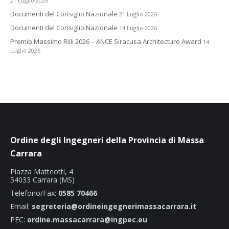
21 Luglio 2026
Documenti del Consiglio Nazionale
21 Luglio 2026
Documenti del Consiglio Nazionale
14 Luglio 2026
Premio Massimo Riili 2026 – ANCE Siracusa Architecture Award
14
Luglio 2026
Ordine degli Ingegneri della Provincia di Massa
Carrara
Piazza Matteotti, 4
54033 Carrara (MS)
Telefono/Fax:
0585 70466
Email:
segreteria@ordineingegnerimassacarrara.it
PEC:
ordine.massacarrara@ingpec.eu