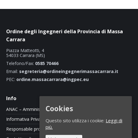
Ordine degli Ingegneri della Provincia di Massa
Carrara
Piazza Matteotti, 4
54033 Carrara (MS)
Telefono/Fax:
0585 70466
Email:
segreteria@ordineingegnerimassacarrara.it
PEC:
ordine.massacarrara@ingpec.eu
Info
Cookies
ANAC – Amministrazione Trasparente
Informativa Privacy e Cookie Policy
Questo sito utilizza i cookie:
Leggi di
più.
Responsabile protezione dati